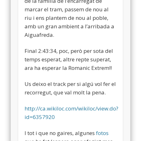
de la família de l’encarregat de
marcar el tram, passem de nou al
riu i ens plantem de nou al poble,
amb un gran ambient a l’arribada a
Aiguafreda.
Final 2:43:34, poc, però per sota del
temps esperat, altre repte superat,
ara ha esperar la Romanic Extrem!!
Us deixo el track per si algú vol fer el
recorregut, que val molt la pena.
http://ca.wikiloc.com/wikiloc/view.do?
id=6357920
I tot i que no gaires, algunes
fotos