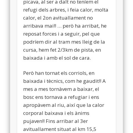
picava, al ser a dalt no teníem el
refugi dels arbres, i feia calor, molta
calor, el 2on avituallament no
arribava mai!! … però ha arribat, he
reposat forces i a seguir, pel que
podríem dir al tram mes lleig de la
cursa, hem fet 2/3km de pista, en
baixada i amb el sol de cara.
Però han tornat els corriols, en
baixada i tècnics, com he gaudit!! A
mes a mes tornàvem a baixar, el
bosc ens tornava a refugiar i ens
apropàvem al riu, així que la calor
corporal baixava i els ànims
pujaven!! Fins arribar al 3er
avituallament situat al km 15,5