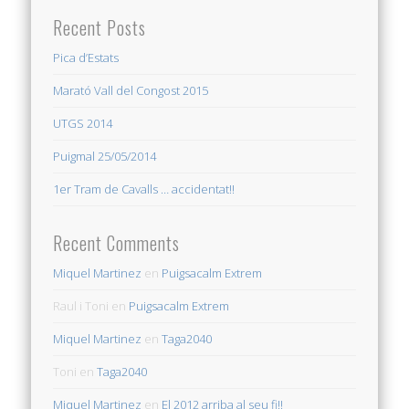
Recent Posts
Pica d’Estats
Marató Vall del Congost 2015
UTGS 2014
Puigmal 25/05/2014
1er Tram de Cavalls … accidentat!!
Recent Comments
Miquel Martinez
en
Puigsacalm Extrem
Raul i Toni
en
Puigsacalm Extrem
Miquel Martinez
en
Taga2040
Toni
en
Taga2040
Miquel Martinez
en
El 2012 arriba al seu fi!!