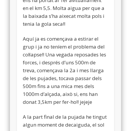
ens ha portat al 1er avituallament
en el km 5,5. Molta aigua per que a
la baixada s’ha aixecat molta pols i
tenia la gola seca!!
Aquí ja es començava a estirar el
grup i ja no teníem el problema del
col·lapse!! Una vegada reposades les
forces, i després d’uns 500m de
treva, començava la 2a i mes llarga
de les pujades, tocava passar dels
500m fins a una mica mes dels
1000m d’alçada, això si, ens han
donat 3,5km per fer-ho!! jejeje
A la part final de la pujada he tingut
algun moment de decaiguda, el sol