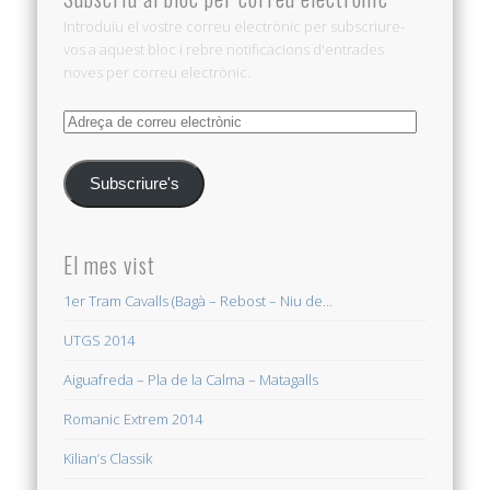
Introduïu el vostre correu electrònic per subscriure-
vos a aquest bloc i rebre notificacions d'entrades
noves per correu electrònic.
Adreça
de
correu
Subscriure's
electrònic
El mes vist
1er Tram Cavalls (Bagà – Rebost – Niu de…
UTGS 2014
Aiguafreda – Pla de la Calma – Matagalls
Romanic Extrem 2014
Kilian’s Classik