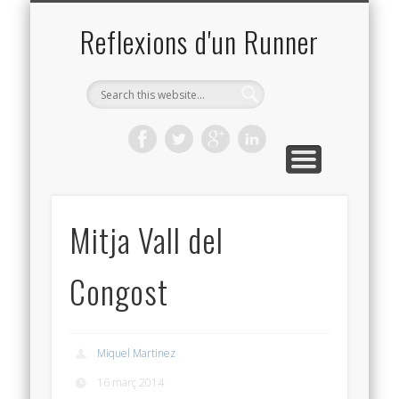
TRACKS-WIKILOC
ENTRENAMENTS
CURSES
INICI
Reflexions d'un Runner
Mitja Vall del
Congost
Miquel Martinez
16 març 2014