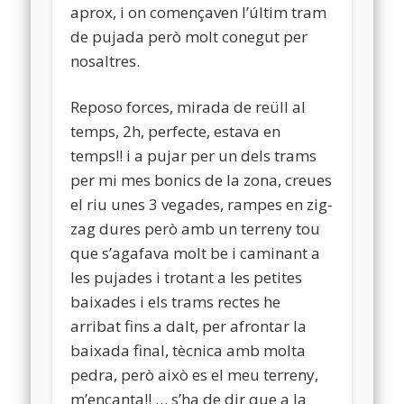
aprox, i on començaven l’últim tram
de pujada però molt conegut per
nosaltres.
Reposo forces, mirada de reüll al
temps, 2h, perfecte, estava en
temps!! i a pujar per un dels trams
per mi mes bonics de la zona, creues
el riu unes 3 vegades, rampes en zig-
zag dures però amb un terreny tou
que s’agafava molt be i caminant a
les pujades i trotant a les petites
baixades i els trams rectes he
arribat fins a dalt, per afrontar la
baixada final, tècnica amb molta
pedra, però això es el meu terreny,
m’encanta!! … s’ha de dir que a la